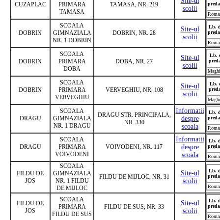
Site-ul
CUZAPLAC
PRIMARA
TAMASA, NR. 219
preda
scolii
TAMASA
Roma
SCOALA
Lb. 
Site-ul
DOBRIN
GIMNAZIALA
DOBRIN, NR. 28
preda
scolii
NR. 1 DOBRIN
Roma
SCOALA
Lb. 
Site-ul
DOBRIN
PRIMARA
DOBA, NR. 27
pred
scolii
DOBA
Maghi
SCOALA
Lb. 
Site-ul
DOBRIN
PRIMARA
VERVEGHIU, NR. 108
pred
scolii
VERVEGHIU
Maghi
Informatii
SCOALA
Lb. 
DRAGU STR. PRINCIPALA,
DRAGU
GIMNAZIALA
despre
preda
NR. 330
NR. 1 DRAGU
scoala
Roma
Informatii
SCOALA
Lb. 
DRAGU
PRIMARA
VOIVODENI, NR. 117
despre
preda
VOIVODENI
scoala
Roma
SCOALA
Lb. 
Site-ul
FILDU DE
GIMNAZIALA
FILDU DE MIJLOC, NR. 31
preda
JOS
NR. 1 FILDU
scolii
Roma
DE MIJLOC
SCOALA
Lb. 
Site-ul
FILDU DE
PRIMARA
FILDU DE SUS, NR. 33
preda
JOS
scolii
FILDU DE SUS
Roma