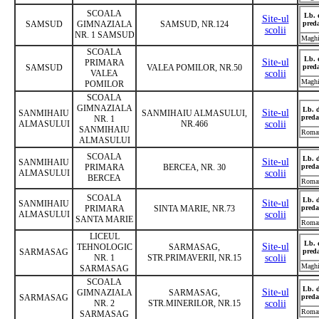
SCOALA
Lb. 
Site-ul
SAMSUD
GIMNAZIALA
SAMSUD, NR.124
pred
scolii
NR. 1 SAMSUD
Maghi
SCOALA
Lb. 
Site-ul
PRIMARA
SAMSUD
VALEA POMILOR, NR.50
pred
VALEA
scolii
Maghi
POMILOR
SCOALA
GIMNAZIALA
Lb. 
Site-ul
SANMIHAIU
SANMIHAIU ALMASULUI,
preda
NR. 1
ALMASULUI
NR.466
scolii
SANMIHAIU
Roma
ALMASULUI
SCOALA
Lb. 
Site-ul
SANMIHAIU
PRIMARA
BERCEA, NR. 30
preda
ALMASULUI
scolii
BERCEA
Roma
SCOALA
Lb. 
Site-ul
SANMIHAIU
PRIMARA
SINTA MARIE, NR.73
preda
ALMASULUI
scolii
SANTA MARIE
Roma
LICEUL
Lb. 
Site-ul
TEHNOLOGIC
SARMASAG,
SARMASAG
pred
NR. 1
STR.PRIMAVERII, NR.15
scolii
Maghi
SARMASAG
SCOALA
Lb. 
Site-ul
GIMNAZIALA
SARMASAG,
SARMASAG
preda
NR. 2
STR.MINERILOR, NR.15
scolii
Roma
SARMASAG