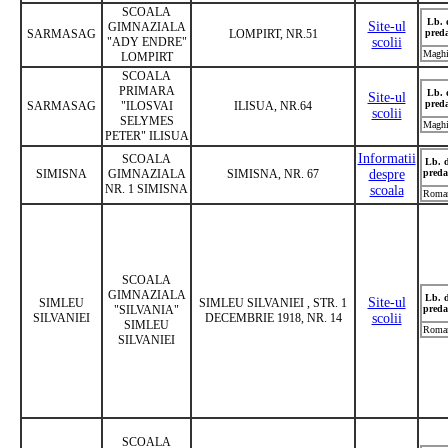
SCOALA
Lb. 
Site-ul
GIMNAZIALA
SARMASAG
LOMPIRT, NR.51
pred
"ADY ENDRE"
scolii
Maghi
LOMPIRT
SCOALA
PRIMARA
Lb. 
Site-ul
pred
SARMASAG
"ILOSVAI
ILISUA, NR.64
scolii
SELYMES
Maghi
PETER" ILISUA
Informatii
SCOALA
Lb. 
SIMISNA
GIMNAZIALA
SIMISNA, NR. 67
despre
preda
NR. 1 SIMISNA
scoala
Roma
SCOALA
GIMNAZIALA
Lb. 
Site-ul
SIMLEU
SIMLEU SILVANIEI , STR. 1
"SILVANIA"
preda
SILVANIEI
DECEMBRIE 1918, NR. 14
scolii
SIMLEU
Roma
SILVANIEI
SCOALA