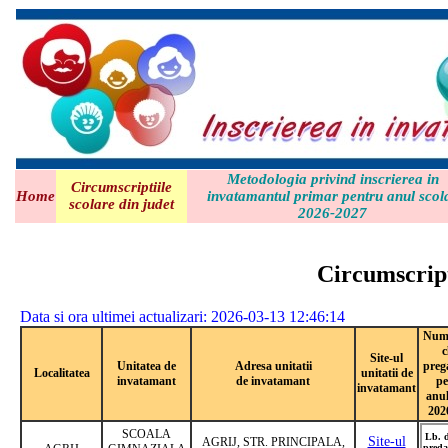
Metodologia privind inscrierea in
Circumscriptiile
Home
invatamantul primar pentru anul scol
scolare din judet
2026-2027
Circumscript
Data si ora ultimei actualizari: 2026-03-13 12:46:14
Numa
c
Site-ul
Unitatea de
Adresa unitatii
preg
Localitatea
unitatii de
invatamant
de invatamant
pe
invatamant
anul
202
SCOALA
Lb. 
Site-ul
AGRIJ, STR. PRINCIPALA,
preda