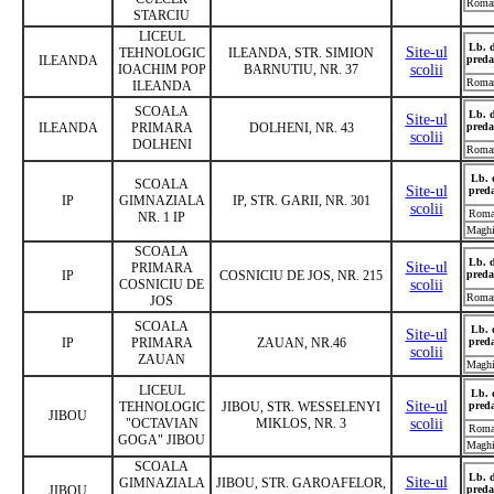
Roma
STARCIU
LICEUL
Lb. 
Site-ul
TEHNOLOGIC
ILEANDA, STR. SIMION
ILEANDA
preda
IOACHIM POP
BARNUTIU, NR. 37
scolii
Roma
ILEANDA
SCOALA
Lb. 
Site-ul
ILEANDA
PRIMARA
DOLHENI, NR. 43
preda
scolii
DOLHENI
Roma
Lb. 
SCOALA
Site-ul
pred
IP
GIMNAZIALA
IP, STR. GARII, NR. 301
scolii
Roma
NR. 1 IP
Maghi
SCOALA
Lb. 
Site-ul
PRIMARA
IP
COSNICIU DE JOS, NR. 215
preda
COSNICIU DE
scolii
Roma
JOS
SCOALA
Lb. 
Site-ul
IP
PRIMARA
ZAUAN, NR.46
pred
scolii
ZAUAN
Maghi
LICEUL
Lb. 
Site-ul
TEHNOLOGIC
JIBOU, STR. WESSELENYI
pred
JIBOU
"OCTAVIAN
MIKLOS, NR. 3
scolii
Roma
GOGA" JIBOU
Maghi
SCOALA
Lb. 
Site-ul
GIMNAZIALA
JIBOU, STR. GAROAFELOR,
JIBOU
preda