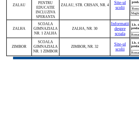
Site-ul
pred
PENTRU
ZALAU
ZALAU, STR. CRISAN, NR. 4
EDUCATIE
scolii
Roma
INCLUZIVA
Maghi
SPERANTA
Informatii
SCOALA
Lb. 
ZALHA
GIMNAZIALA
ZALHA, NR. 30
despre
preda
NR. 1 ZALHA
scoala
Roma
SCOALA
Lb. 
Site-ul
ZIMBOR
GIMNAZIALA
ZIMBOR, NR. 32
preda
scolii
NR. 1 ZIMBOR
Roma