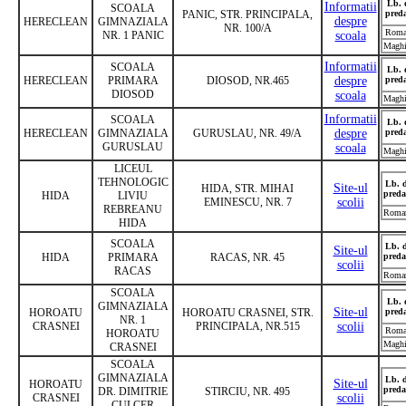
Lb. 
Informatii
SCOALA
PANIC, STR. PRINCIPALA,
pred
despre
HERECLEAN
GIMNAZIALA
NR. 100/A
Roma
NR. 1 PANIC
scoala
Maghi
Informatii
SCOALA
Lb. 
HERECLEAN
PRIMARA
DIOSOD, NR.465
despre
pred
DIOSOD
scoala
Maghi
Informatii
SCOALA
Lb. 
HERECLEAN
GIMNAZIALA
GURUSLAU, NR. 49/A
despre
pred
GURUSLAU
scoala
Maghi
LICEUL
TEHNOLOGIC
Lb. 
Site-ul
HIDA, STR. MIHAI
preda
HIDA
LIVIU
EMINESCU, NR. 7
scolii
REBREANU
Roma
HIDA
SCOALA
Lb. 
Site-ul
HIDA
PRIMARA
RACAS, NR. 45
preda
scolii
RACAS
Roma
SCOALA
Lb. 
GIMNAZIALA
Site-ul
HOROATU
HOROATU CRASNEI, STR.
pred
NR. 1
CRASNEI
PRINCIPALA, NR.515
scolii
Roma
HOROATU
Maghi
CRASNEI
SCOALA
GIMNAZIALA
Lb. 
Site-ul
HOROATU
preda
DR. DIMITRIE
STIRCIU, NR. 495
CRASNEI
scolii
CULCER