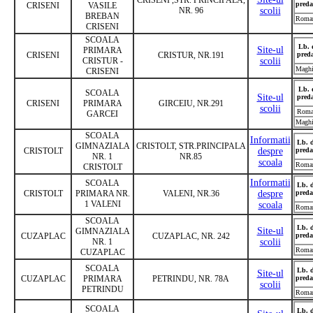
preda
CRISENI
VASILE
NR. 96
scolii
BREBAN
Roma
CRISENI
SCOALA
Lb. 
Site-ul
PRIMARA
CRISENI
CRISTUR, NR.191
pred
CRISTUR -
scolii
Maghi
CRISENI
Lb. 
SCOALA
Site-ul
pred
CRISENI
PRIMARA
GIRCEIU, NR.291
scolii
Roma
GARCEI
Maghi
SCOALA
Informatii
Lb. 
GIMNAZIALA
CRISTOLT, STR.PRINCIPALA
CRISTOLT
despre
preda
NR. 1
NR.85
scoala
Roma
CRISTOLT
Informatii
SCOALA
Lb. 
CRISTOLT
PRIMARA NR.
VALENI, NR.36
despre
preda
1 VALENI
scoala
Roma
SCOALA
Lb. 
Site-ul
GIMNAZIALA
CUZAPLAC
CUZAPLAC, NR. 242
preda
NR. 1
scolii
Roma
CUZAPLAC
SCOALA
Lb. 
Site-ul
CUZAPLAC
PRIMARA
PETRINDU, NR. 78A
preda
scolii
PETRINDU
Roma
SCOALA
Lb. 