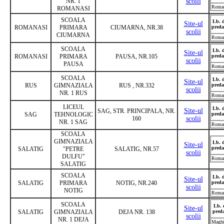
NR. 1
scolii
Roma
ROMANASI
SCOALA
Lb. 
Site-ul
ROMANASI
PRIMARA
CIUMARNA, NR.38
preda
scolii
CIUMARNA
Roma
SCOALA
Lb. 
Site-ul
ROMANASI
PRIMARA
PAUSA, NR.105
preda
scolii
PAUSA
Roma
SCOALA
Lb. 
Site-ul
RUS
GIMNAZIALA
RUS , NR.332
preda
scolii
NR. 1 RUS
Roma
LICEUL
Lb. 
Site-ul
SAG, STR. PRINCIPALA, NR.
SAG
TEHNOLOGIC
preda
160
scolii
NR. 1 SAG
Roma
SCOALA
GIMNAZIALA
Lb. 
Site-ul
preda
SALATIG
"PETRE
SALATIG, NR.57
scolii
DULFU"
Roma
SALATIG
SCOALA
Lb. 
Site-ul
SALATIG
PRIMARA
NOTIG, NR.240
preda
scolii
NOTIG
Roma
SCOALA
Lb. 
Site-ul
SALATIG
GIMNAZIALA
DEJA NR. 138
pred
scolii
NR. 1 DEJA
Maghi