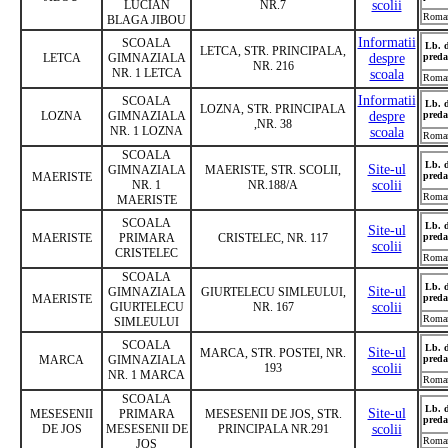
LUCIAN
NR.7
scolii
Roma
BLAGA JIBOU
Informatii
SCOALA
Lb. 
LETCA, STR. PRINCIPALA,
LETCA
GIMNAZIALA
despre
preda
NR. 216
NR. 1 LETCA
scoala
Roma
Informatii
SCOALA
Lb. 
LOZNA, STR. PRINCIPALA
LOZNA
GIMNAZIALA
despre
preda
,NR. 38
NR. 1 LOZNA
scoala
Roma
SCOALA
Lb. 
Site-ul
GIMNAZIALA
MAERISTE, STR. SCOLII,
MAERISTE
preda
NR. 1
NR.188/A
scolii
Roma
MAERISTE
SCOALA
Lb. 
Site-ul
MAERISTE
PRIMARA
CRISTELEC, NR. 117
preda
scolii
CRISTELEC
Roma
SCOALA
Lb. 
Site-ul
GIMNAZIALA
GIURTELECU SIMLEULUI,
MAERISTE
preda
GIURTELECU
NR. 167
scolii
Roma
SIMLEULUI
SCOALA
Lb. 
Site-ul
MARCA, STR. POSTEI, NR.
MARCA
GIMNAZIALA
preda
193
scolii
NR. 1 MARCA
Roma
SCOALA
Lb. 
Site-ul
MESESENII
PRIMARA
MESESENII DE JOS, STR.
preda
DE JOS
MESESENII DE
PRINCIPALA NR.291
scolii
Roma
JOS