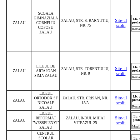
SCOALA
GIMNAZIALA
Lb. 
Site-ul
ZALAU, STR. S. BARNUTIU,
ZALAU
CORNELIU
preda
NR. 75
scolii
COPOSU
Roma
ZALAU
LICEUL DE
Lb. 
Site-ul
ZALAU, STR. TORENTULUI,
ZALAU
ARTA IOAN
preda
NR. 9
scolii
SIMA ZALAU
Roma
LICEUL
Lb. 
Site-ul
ORTODOX SF
ZALAU, STR. CRISAN, NR.
ZALAU
preda
NICOALE
15/A
scolii
Roma
ZALAU
LICEUL
Lb. 
Site-ul
REFORMAT
ZALAU, B-DUL MIHAI
ZALAU
pred
"WESSELENYI"
VITEAZUL 25
scolii
Maghi
ZALAU
CENTRUL
SCOLAR
Lb. 