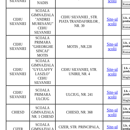
SILVANIEI
scolii
NADIS
Roma
SCOALA
GIMNAZIALA
CEHU SILVANIEI , STR.
Lb. 
Site-ul
CEHU
"ANDREI
PIATA TRANDAFIRILOR ,
preda
SILVANIEI
MURESANU"
scolii
NR. 39
Roma
CEHU
SILVANIEI
SCOALA
PRIMARA
Lb. 
Site-ul
CEHU
preda
"GHEORGHE
MOTIS , NR.228
SILVANIEI
scolii
SINCAI"
Roma
MOTIS
SCOALA
GIMNAZIALA
Lb. 
Site-ul
CEHU
"GYULAFFY
CEHU SILVANIEI, STR.
pred
SILVANIEI
LASZLO"
UNIRII, NR. 4
scolii
Maghi
CEHU
SILVANIEI
SCOALA
Lb. 
Site-ul
CEHU
PRIMARA
ULCIUG, NR. 241
pred
SILVANIEI
scolii
ULCIUG
Maghi
SCOALA
Lb. 
Site-ul
CHIESD
GIMNAZIALA
CHIESD, NR. 368
preda
scolii
NR. 1 CHIESD
Roma
SCOALA
Lb. 
Site-ul
CIZER, STR. PRINCIPALA,
CIZER
GIMNAZIALA
preda