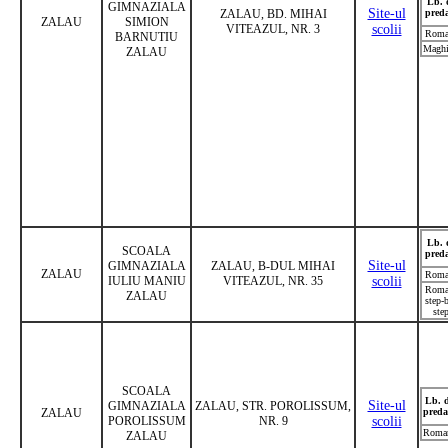
Lb. 
GIMNAZIALA
Site-ul
ZALAU, BD. MIHAI
pred
ZALAU
SIMION
VITEAZUL, NR. 3
scolii
Roma
BARNUTIU
Maghi
ZALAU
Lb. 
SCOALA
pred
Site-ul
GIMNAZIALA
ZALAU, B-DUL MIHAI
ZALAU
Roma
IULIU MANIU
VITEAZUL, NR. 35
scolii
Roma
ZALAU
step-
ste
SCOALA
Lb. 
Site-ul
GIMNAZIALA
ZALAU, STR. POROLISSUM,
ZALAU
preda
POROLISSUM
NR. 9
scolii
Roma
ZALAU