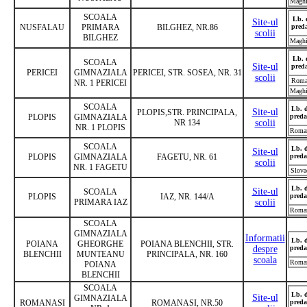
Maghi
SCOALA
Lb. 
Site-ul
NUSFALAU
PRIMARA
BILGHEZ, NR.86
pred
scolii
BILGHEZ
Maghi
Lb. 
SCOALA
Site-ul
pred
PERICEI
GIMNAZIALA
PERICEI, STR. SOSEA, NR. 31
scolii
Roma
NR. 1 PERICEI
Maghi
SCOALA
Lb. 
Site-ul
PLOPIS,STR. PRINCIPALA,
PLOPIS
GIMNAZIALA
preda
NR 134
scolii
NR. 1 PLOPIS
Roma
SCOALA
Lb. 
Site-ul
PLOPIS
GIMNAZIALA
FAGETU, NR. 61
preda
scolii
NR. 1 FAGETU
Slova
Lb. 
Site-ul
SCOALA
PLOPIS
IAZ, NR. 144/A
preda
PRIMARA IAZ
scolii
Roma
SCOALA
GIMNAZIALA
Informatii
Lb. 
POIANA
GHEORGHE
POIANA BLENCHII, STR.
despre
preda
BLENCHII
MUNTEANU
PRINCIPALA, NR. 160
scoala
Roma
POIANA
BLENCHII
SCOALA
Lb. 
Site-ul
GIMNAZIALA
ROMANASI
ROMANASI, NR.50
preda