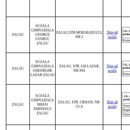
SCOALA
GIMNAZIALA
Lb. 
Site-ul
ZALAU,STR.MOIGRADULUI,
ZALAU
GEORGE
preda
NR.3
scolii
COSBUC
Roma
ZALAU
SCOALA
Lb. 
Site-ul
GIMNAZIALA
ZALAU, STR. GH.LAZAR,
preda
ZALAU
GHEORGHE
NR.59A
scolii
Roma
LAZAR ZALAU
SCOALA
Lb. 
pred
GIMNAZIALA
Site-ul
ZALAU, STR. CRISAN, NR.
ZALAU
MIHAI
Roma
15/ A
scolii
EMINESCU
Maghi
ZALAU
Germ