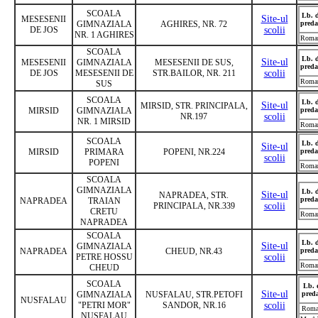
SCOALA
Lb. 
Site-ul
MESESENII
GIMNAZIALA
AGHIRES, NR. 72
preda
DE JOS
scolii
NR. 1 AGHIRES
Roma
SCOALA
Lb. 
Site-ul
MESESENII
GIMNAZIALA
MESESENII DE SUS,
preda
DE JOS
MESESENII DE
STR.BAILOR, NR. 211
scolii
Roma
SUS
SCOALA
Lb. 
Site-ul
MIRSID, STR. PRINCIPALA,
MIRSID
GIMNAZIALA
preda
NR.197
scolii
NR. 1 MIRSID
Roma
SCOALA
Lb. 
Site-ul
MIRSID
PRIMARA
POPENI, NR.224
preda
scolii
POPENI
Roma
SCOALA
GIMNAZIALA
Lb. 
Site-ul
NAPRADEA, STR.
preda
NAPRADEA
TRAIAN
PRINCIPALA, NR.339
scolii
CRETU
Roma
NAPRADEA
SCOALA
Lb. 
Site-ul
GIMNAZIALA
NAPRADEA
CHEUD, NR.43
preda
PETRE HOSSU
scolii
Roma
CHEUD
SCOALA
Lb. 
Site-ul
GIMNAZIALA
NUSFALAU, STR.PETOFI
pred
NUSFALAU
"PETRI MOR"
SANDOR, NR.16
scolii
Roma
NUSFALAU