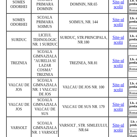
Lb. 
Site-ul
SOMES
PRIMARA
DOMNIN, NR.65
preda
ODORHEI
scolii
DOMNIN
Roma
SCOALA
Lb. 
Site-ul
SOMES
PRIMARA
SOIMUS, NR. 144
preda
ODORHEI
scolii
SOIMUS
Roma
LICEUL
Lb. 
Site-ul
SURDUC, STR.PRINCIPALA,
SURDUC
TEHNOLOGIC
preda
NR.180
scolii
NR. 1 SURDUC
Roma
SCOALA
GIMNAZIALA
Lb. 
Site-ul
"AURELIA SI
TREZNEA
TREZNEA, NR.81
preda
LAZAR
scolii
Roma
COSMA"
TREZNEA
SCOALA
Lb. 
Site-ul
VALCAU DE
GIMNAZIALA
VALCAU DE JOS NR. 100
preda
JOS
NR. 1 VALCAU
scolii
Roma
DE JOS
SCOALA
Lb. 
Site-ul
VALCAU DE
GIMNAZIALA
VALCAU DE SUS NR. 179
preda
JOS
VALCAU DE
scolii
Roma
SUS
Lb. 
SCOALA
Site-ul
VARSOLT , STR. SIMLEULUI,
pred
VARSOLT
GIMNAZIALA
NR.64
scolii
Roma
NR. 1 VARSOLT
Maghi