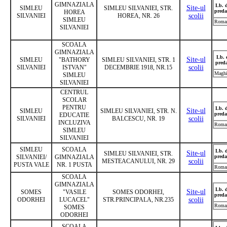
GIMNAZIALA
Lb. 
Site-ul
SIMLEU
SIMLEU SILVANIEI, STR.
preda
HOREA
SILVANIEI
HOREA, NR. 26
scolii
SIMLEU
Roma
SILVANIEI
SCOALA
GIMNAZIALA
Lb. 
Site-ul
SIMLEU
"BATHORY
SIMLEU SILVANIEI, STR. 1
pred
SILVANIEI
ISTVAN"
DECEMBRIE 1918, NR.15
scolii
Maghi
SIMLEU
SILVANIEI
CENTRUL
SCOLAR
PENTRU
Lb. 
Site-ul
SIMLEU
SIMLEU SILVANIEI, STR. N.
preda
EDUCATIE
SILVANIEI
BALCESCU, NR. 19
scolii
INCLUZIVA
Roma
SIMLEU
SILVANIEI
SIMLEU
SCOALA
Lb. 
Site-ul
SIMLEU SILVANIEI, STR.
SILVANIEI/
GIMNAZIALA
preda
MESTEACANULUI, NR. 29
scolii
PUSTA VALE
NR. 1 PUSTA
Roma
SCOALA
GIMNAZIALA
Lb. 
Site-ul
SOMES
"VASILE
SOMES ODORHEI,
preda
ODORHEI
LUCACEL"
STR.PRINCIPALA, NR.235
scolii
Roma
SOMES
ODORHEI
SCOALA