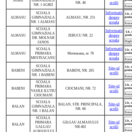
AGRIJ
GIMNAZIALA
NR. 46
scolii
NR. 1 AGRIJ
Roma
Informatii
SCOALA
Lb. 
ALMASU
GIMNAZIALA
ALMASU, NR. 251
despre
preda
NR. 1 ALMASU
scoala
Roma
SCOALA
Informatii
Lb. 
GIMNAZIALA
ALMASU
JEBUCU NR. 22
despre
pred
DR. MOLNAR
scoala
Maghi
JANOS
Informatii
SCOALA
Lb. 
ALMASU
PRIMARA
Mesteacanu, nr. 78
despre
preda
MESTEACANU
scoala
Roma
SCOALA
Lb. 
Site-ul
BABENI
GIMNAZIALA
BABENI, NR. 265
preda
scolii
NR. 1 BABENI
Roma
SCOALA
Lb. 
Site-ul
PRIMARA
BABENI
CIOCMANI, NR. 72
preda
VASILE ILUTIU
scolii
Roma
CIOCMANI
SCOALA
Lb. 
Site-ul
BALAN, STR. PRINCIPALA,
BALAN
GIMNAZIALA
preda
NR. 66
scolii
NR. 1 BALAN
Roma
SCOALA
Lb. 
Site-ul
PRIMARA
GILGAU ALMASULUI
BALAN
preda
GALGAU
NR.402
scolii
Roma
ALMASULUI