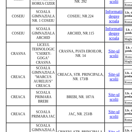
NR. 292
scolii
HOREA CIZER
Roma
Informatii
SCOALA
Lb. 
COSEIU
GIMNAZIALA
COSEIU, NR.224
despre
preda
NR. 1 COSEIU
scoala
Roma
Informatii
SCOALA
Lb. 
COSEIU
GIMNAZIALA
ARCHID, NR.115
despre
pred
ARCHID
scoala
Maghi
LICEUL
Lb. 
TEHNOLOGIC
Site-ul
CRASNA, PIATA EROILOR,
pred
CRASNA
"CSEREY-
NR. 14
scolii
Roma
GOGA"
Maghi
CRASNA
SCOALA
GIMNAZIALA
Lb. 
Site-ul
CREACA, STR. PRINCIPALA,
preda
CREACA
"MARCUS
NR. 173/B
scolii
AURELIUS"
Roma
CREACA
SCOALA
Lb. 
Site-ul
CREACA
PRIMARA
BREBI, NR. 187/A
preda
scolii
BREBI
Roma
Lb. 
Site-ul
SCOALA
CREACA
JAC, NR. 253/B
preda
PRIMARA JAC
scolii
Roma
SCOALA
GIMNAZIALA
Lb. 
Site-ul
CRISENI ,STR. PRINCIPALA,