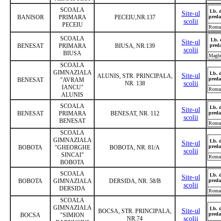
SCOALA
Lb. 
Site-ul
BANISOR
PRIMARA
PECEIU,NR.137
preda
scolii
PECEIU
Roma
SCOALA
Lb. 
Site-ul
BENESAT
PRIMARA
BIUSA, NR.139
pred
scolii
BIUSA
Maghi
SCOALA
GIMNAZIALA
Lb. 
Site-ul
ALUNIS, STR. PRINCIPALA,
preda
BENESAT
"AVRAM
NR. 138
scolii
IANCU"
Roma
ALUNIS
SCOALA
Lb. 
Site-ul
BENESAT
PRIMARA
BENESAT, NR. 112
preda
scolii
BENESAT
Roma
SCOALA
GIMNAZIALA
Lb. 
Site-ul
preda
BOBOTA
"GHEORGHE
BOBOTA, NR. 81/A
scolii
SINCAI"
Roma
BOBOTA
SCOALA
Lb. 
Site-ul
BOBOTA
GIMNAZIALA
DERSIDA, NR. 58/B
preda
scolii
DERSIDA
Roma
SCOALA
GIMNAZIALA
Lb. 
Site-ul
BOCSA, STR. PRINCIPALA,
preda
BOCSA
"SIMION
NR.74
scolii