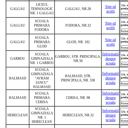
LICEUL
Lb. 
Site-ul
GALGAU
TEHNOLOGIC
GALGAU, NR.28
preda
scolii
NR. 1 GALGAU
Roma
SCOALA
Lb. 
Site-ul
GALGAU
PRIMARA
FODORA, NR.32
preda
scolii
FODORA
Roma
SCOALA
Lb. 
Site-ul
GALGAU
PRIMARA
GLOD, NR. 192
preda
scolii
GLOD
Roma
Informatii
SCOALA
Lb. 
GARBOU, STR. PRINCIPALA,
GARBOU
GIMNAZIALA
despre
preda
NR.50
NR. 1 GARBOU
scoala
Roma
SCOALA
Informatii
GIMNAZIALA
Lb. 
HALMASD, STR.
despre
preda
HALMASD
"AVRAM
PRINCIPALA, NR. 338
IANCU"
scoala
Roma
HALMASD
Informatii
SCOALA
Lb. 
HALMASD
PRIMARA
CERISA, NR. 98
despre
preda
CERISA
scoala
Roma
SCOALA
Informatii
Lb. 
GIMNAZIALA
HERECLEAN
HERECLEAN, NR.32
despre
preda
NR. 1
scoala
Roma
HERECLEAN