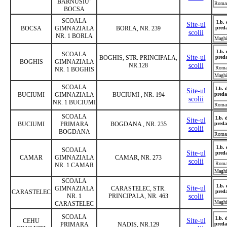
BARNUSIU"
Roma
BOCSA
SCOALA
Lb. 
Site-ul
BOCSA
GIMNAZIALA
BORLA, NR. 239
pred
scolii
NR. 1 BORLA
Maghi
Lb. 
SCOALA
Site-ul
BOGHIS, STR. PRINCIPALA,
pred
BOGHIS
GIMNAZIALA
NR.128
scolii
Roma
NR. 1 BOGHIS
Maghi
SCOALA
Lb. 
Site-ul
BUCIUMI
GIMNAZIALA
BUCIUMI , NR. 194
preda
scolii
NR. 1 BUCIUMI
Roma
SCOALA
Lb. 
Site-ul
BUCIUMI
PRIMARA
BOGDANA , NR. 235
preda
scolii
BOGDANA
Roma
Lb. 
SCOALA
Site-ul
pred
CAMAR
GIMNAZIALA
CAMAR, NR. 273
scolii
Roma
NR. 1 CAMAR
Maghi
SCOALA
Lb. 
Site-ul
GIMNAZIALA
CARASTELEC, STR.
CARASTELEC
pred
NR. 1
PRINCIPALA, NR. 463
scolii
Maghi
CARASTELEC
SCOALA
Lb. 
Site-ul
CEHU
PRIMARA
NADIS, NR.129
preda