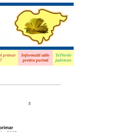
ul primar
Informatii utile
TelVerde
27
pentru parinti
judetean