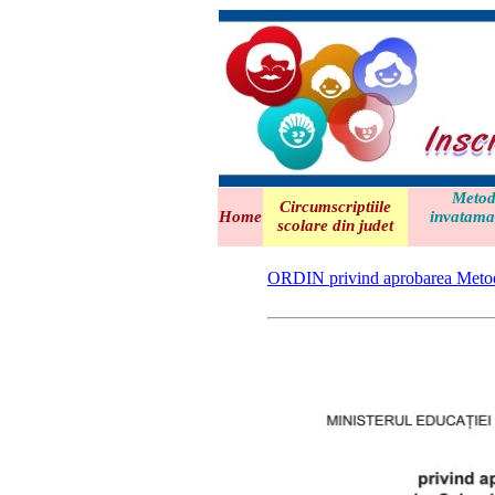
Metodo
Circumscriptiile
Home
invatama
scolare din judet
ORDIN privind aprobarea Metodol