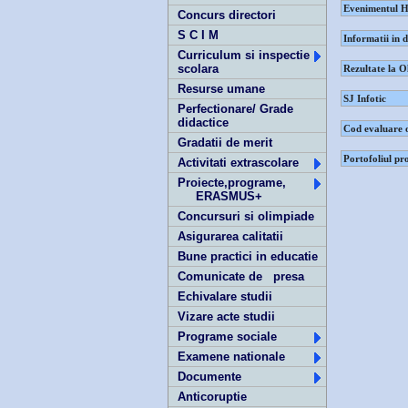
Evenimentul H
Concurs directori
S C I M
Informatii in 
Curriculum si inspectie
scolara
Rezultate la O
Resurse umane
SJ Infotic
Perfectionare/ Grade
didactice
Cod evaluare 
Gradatii de merit
Portofoliul pr
Activitati extrascolare
Proiecte,programe,
ERASMUS+
Concursuri si olimpiade
Asigurarea calitatii
Bune practici in educatie
Comunicate de presa
Echivalare studii
Vizare acte studii
Programe sociale
Examene nationale
Documente
Anticoruptie