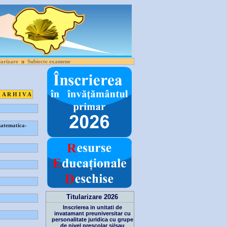
larizare
Subiecte examene
::
A R H I V A
matematica-
Titularizare 2026
Inscrierea in unitati de
invatamant preuniversitar cu
personalitate juridica cu grupe
de nivel prescolar si/sau