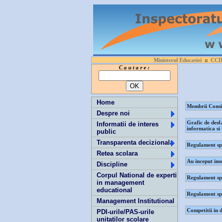
Ministerul Educatiei
CCD 
::
C a u t a r e :
Home
Membrii Consil
Despre noi
Grafic de desf
Informatii de interes
informatica si
public
Transparenta decizionala
Regulament spe
Retea scolara
Au inceput ins
Discipline
Corpul National de experti
Regulament spe
in management
educational
Regulament spe
Management Institutional
Competitii in 
PDI-urile/PAS-urile
unitatilor scolare