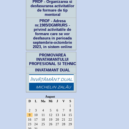
PROF - Organizarea si
desfasurarea activitatilor
de formare de tip
mentoral
PROF - Adresa
nr.1985/DGMRURS -
privind activitatile de
formare care se vor
desfasura in perioada
septembrie-octombrie
2023, in sistem online
PROMOVAREA
INVATAMANTULUI
PROFESIONAL SI TEHNIC
INVATAMANT DUAL
August
D
L
Ma
Mi
J
V
S
1
2
3
4
5
6
7
8
9
10
11
12
13
14
15
16
17
18
19
20
21
22
23
24
25
26
27
28
29
30
31