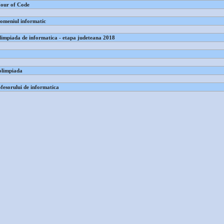
our of Code
domeniul informatic
limpiada de informatica - etapa judeteana 2018
olimpiada
ofesorului de informatica