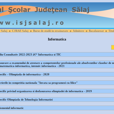
Salaj
CJRAE Salaj
Burse de studii in strainatate
Admitere
Bacalaureat
Titu
::
::
::
::
::
Informatica
iu Consultativ 2022-2023 â€“ Informatica si TIC
asurare a examenului de atestare a competentelor profesionale ale absolventilor claselor de 
 matematica-informatica, intensiv informatica - 2021
cific - Olimpiada de informatica - 2020
crierile in competitia nationala "Invata sa programezi cu Alice"
cific privind organizarea si desfasurarea olimpiadei de informatica - 2019
cific Olimpiada de Tehnologia Informatiei
domeniul informatic