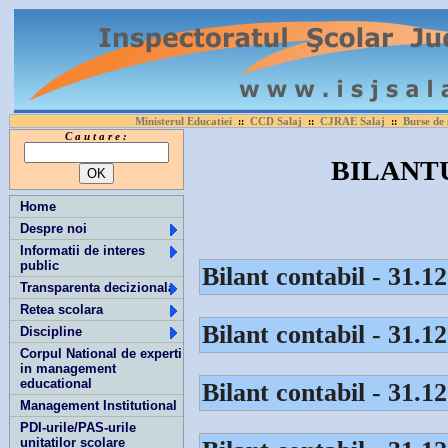
Ministerul Educatiei
CCD Salaj
CJRAE Salaj
Burse de 
::
::
::
C a u t a r e :
BILANT
Home
Despre noi
Informatii de interes
public
Bilant contabil - 31.1
Transparenta decizionala
Retea scolara
Bilant contabil - 31.1
Discipline
Corpul National de experti
in management
educational
Bilant contabil - 31.1
Management Institutional
PDI-urile/PAS-urile
unitatilor scolare