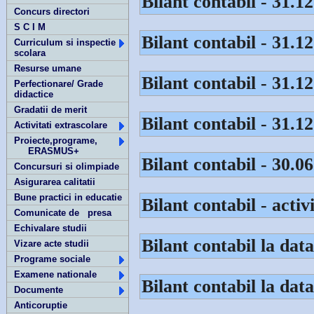
Bilant contabil - 31.1
Concurs directori
S C I M
Bilant contabil - 31.1
Curriculum si inspectie
scolara
Resurse umane
Bilant contabil - 31.1
Perfectionare/ Grade
didactice
Gradatii de merit
Bilant contabil - 31.1
Activitati extrascolare
Proiecte,programe,
ERASMUS+
Bilant contabil - 30.0
Concursuri si olimpiade
Asigurarea calitatii
Bune practici in educatie
Bilant contabil - activ
Comunicate de presa
Echivalare studii
Bilant contabil la dat
Vizare acte studii
Programe sociale
Examene nationale
Bilant contabil la dat
Documente
Anticoruptie