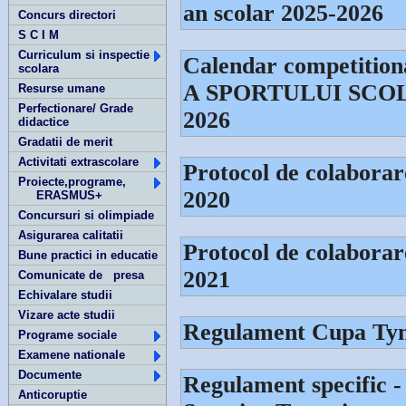
an scolar 2025-2026
Concurs directori
S C I M
Curriculum si inspectie
Calendar competit
scolara
A SPORTULUI SCOLAR
Resurse umane
Perfectionare/ Grade
2026
didactice
Gradatii de merit
Activitati extrascolare
Protocol de colaborare
Proiecte,programe,
2020
ERASMUS+
Concursuri si olimpiade
Asigurarea calitatii
Protocol de colaborar
Bune practici in educatie
2021
Comunicate de presa
Echivalare studii
Vizare acte studii
Regulament Cupa Tym
Programe sociale
Examene nationale
Documente
Regulament specific -
Anticoruptie