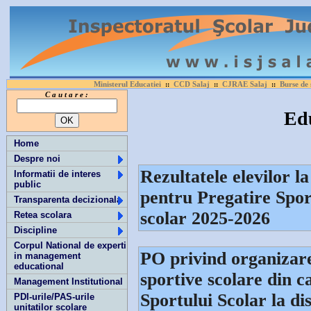
Ministerul Educatiei
CCD Salaj
CJRAE Salaj
Burse de 
::
::
::
C a u t a r e :
Edu
Home
Despre noi
Rezultatele elevilor l
Informatii de interes
public
pentru Pregatire Sport
Transparenta decizionala
scolar 2025-2026
Retea scolara
Discipline
Corpul National de experti
PO privind organizare
in management
educational
sportive scolare din 
Management Institutional
Sportului Scolar la dis
PDI-urile/PAS-urile
unitatilor scolare