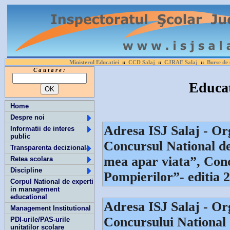
Ministerul Educatiei
CCD Salaj
CJRAE Salaj
Burse de 
::
::
::
C a u t a r e :
Educat
Home
Despre noi
Adresa ISJ Salaj - Or
Informatii de interes
public
Concursul National de
Transparenta decizionala
mea apar viata”, Conc
Retea scolara
Discipline
Pompierilor”- editia 
Corpul National de experti
in management
educational
Adresa ISJ Salaj - Or
Management Institutional
Concursului National 
PDI-urile/PAS-urile
unitatilor scolare