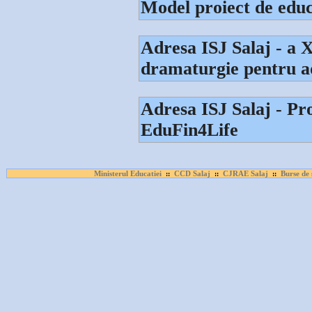
Model proiect de educ
Adresa ISJ Salaj - a 
dramaturgie pentru 
Adresa ISJ Salaj - Pr
EduFin4Life
Ministerul Educatiei
CCD Salaj
CJRAE Salaj
Burse de 
::
::
::