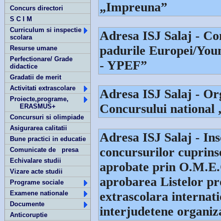
„Impreuna”
Concurs directori
S C I M
Curriculum si inspectie
Adresa ISJ Salaj - Co
scolara
padurile Europei/You
Resurse umane
Perfectionare/ Grade
- YPEF”
didactice
Gradatii de merit
Activitati extrascolare
Adresa ISJ Salaj - Or
Proiecte,programe,
Concursului national 
ERASMUS+
Concursuri si olimpiade
Asigurarea calitatii
Adresa ISJ Salaj - Ins
Bune practici in educatie
concursurilor cuprins
Comunicate de presa
Echivalare studii
aprobate prin O.M.E.C
Vizare acte studii
aprobarea Listelor pr
Programe sociale
Examene nationale
extrascolara internati
Documente
interjudetene organiz
Anticoruptie