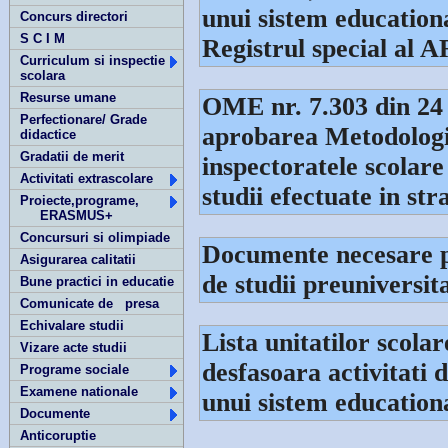
unui sistem educational
Concurs directori
S C I M
Registrul special al
Curriculum si inspectie
scolara
Resurse umane
OME nr. 7.303 din 24
Perfectionare/ Grade
aprobarea Metodologie
didactice
Gradatii de merit
inspectoratele scolare
Activitati extrascolare
studii efectuate in str
Proiecte,programe,
ERASMUS+
Concursuri si olimpiade
Documente necesare p
Asigurarea calitatii
de studii preuniversit
Bune practici in educatie
Comunicate de presa
Echivalare studii
Lista unitatilor scola
Vizare acte studii
desfasoara activitati
Programe sociale
Examene nationale
unui sistem educationa
Documente
Anticoruptie