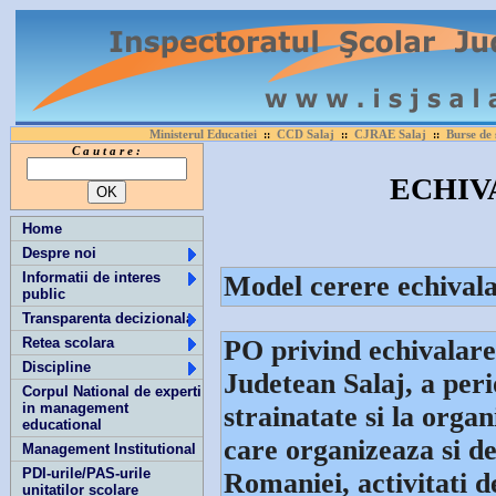
Ministerul Educatiei
CCD Salaj
CJRAE Salaj
Burse de 
::
::
::
C a u t a r e :
ECHIV
Home
Despre noi
Informatii de interes
Model cerere echivala
public
Transparenta decizionala
Retea scolara
PO privind echivalare
Discipline
Judetean Salaj, a peri
Corpul National de experti
in management
strainatate si la organ
educational
care organizeaza si de
Management Institutional
PDI-urile/PAS-urile
Romaniei, activitati 
unitatilor scolare