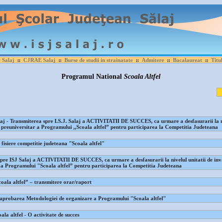
Salaj
CJRAE Salaj
Burse de studii in strainatate
Admitere
Bacalaureat
Titu
::
::
::
::
::
Programul National
Scoala Altfel
aj - Transmiterea spre I.S.J. Salaj a ACTIVITATII DE SUCCES, ca urmare a desfasurarii la ni
preuniversitar a Programului ,,Scoala altfel” pentru participarea la Competitia Judeteana
 fisiere competitie judeteana "Scoala altfel"
pre ISJ Salaj a ACTIVITATII DE SUCCES, ca urmare a desfasurarii la nivelul unitatii de in
 a Programului "Scoala altfel” pentru participarea la Competitia Judeteana
ala altfel” – transmitere orar/raport
aprobarea Metodologiei de organizare a Programului "Scoala altfel"
la altfel - O activitate de succes