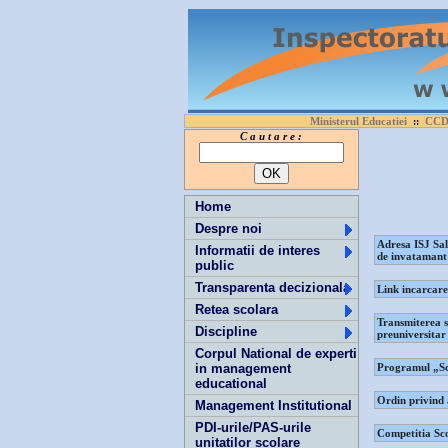
Ministerul Educatiei
CCD 
::
C a u t a r e :
Home
Despre noi
Adresa ISJ Sal
Informatii de interes
de invatamant 
public
Transparenta decizionala
Link incarcare
Retea scolara
Transmiterea s
Discipline
preuniversitar
Corpul National de experti
in management
Programul „Sco
educational
Ordin privind 
Management Institutional
PDI-urile/PAS-urile
Competitia Scoa
unitatilor scolare