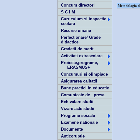
Concurs directori
Metodologia de
S C I M
Curriculum si inspectie
scolara
Resurse umane
Perfectionare/ Grade
didactice
Gradatii de merit
Activitati extrascolare
Proiecte,programe,
ERASMUS+
Concursuri si olimpiade
Asigurarea calitatii
Bune practici in educatie
Comunicate de presa
Echivalare studii
Vizare acte studii
Programe sociale
Examene nationale
Documente
Anticoruptie