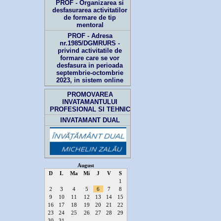
PROF - Organizarea si
desfasurarea activitatilor
de formare de tip
mentoral
PROF - Adresa
nr.1985/DGMRURS -
privind activitatile de
formare care se vor
desfasura in perioada
septembrie-octombrie
2023, in sistem online
PROMOVAREA
INVATAMANTULUI
PROFESIONAL SI TEHNIC
INVATAMANT DUAL
August
D
L
Ma
Mi
J
V
S
1
2
3
4
5
6
7
8
9
10
11
12
13
14
15
16
17
18
19
20
21
22
23
24
25
26
27
28
29
30
31