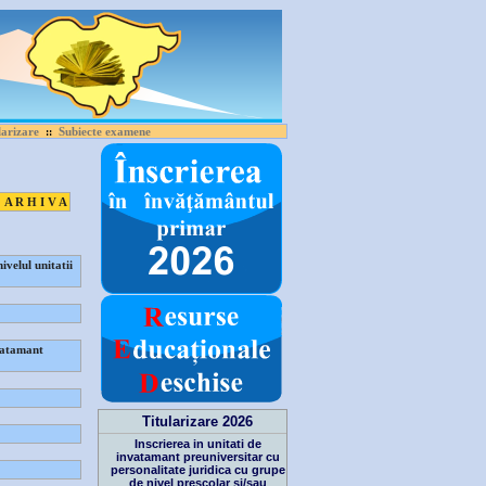
larizare
Subiecte examene
::
A R H I V A
velul unitatii
vatamant
Titularizare 2026
Inscrierea in unitati de
invatamant preuniversitar cu
personalitate juridica cu grupe
de nivel prescolar si/sau