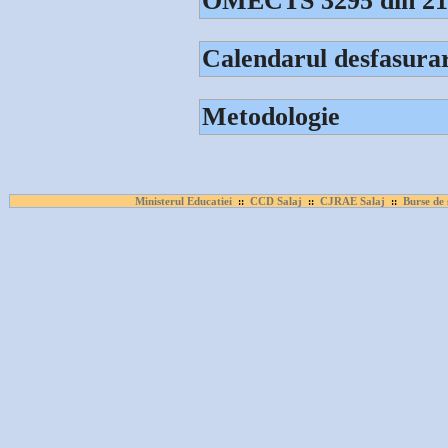
OMECTS 3295 din 21
Calendarul desfasurari
Metodologie
Ministerul Educatiei
CCD Salaj
CJRAE Salaj
Burse de 
::
::
::