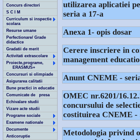
utilizarea aplicatiei
Concurs directori
seria a 17-a
S C I M
Curriculum si inspectie
scolara
Anexa 1- opis dosar
Resurse umane
Perfectionare/ Grade
didactice
Cerere inscriere in co
Gradatii de merit
Activitati extrascolare
management educatio
Proiecte,programe,
ERASMUS+
Concursuri si olimpiade
Anunt CNEME - seria 
Asigurarea calitatii
Bune practici in educatie
OMEC nr.6201/16.12.2
Comunicate de presa
Echivalare studii
concursului de selecti
Vizare acte studii
costituirea CNEME - s
Programe sociale
Examene nationale
Documente
Metodologia privind o
Anticoruptie