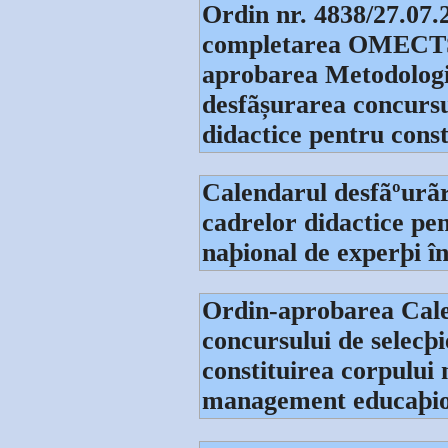
Ordin nr. 4838/27.07.
completarea OMECTS 
aprobarea Metodologie
desfãșurarea concursul
didactice pentru const
Calendarul desfãºurãri
cadrelor didactice pen
naþional de experþi 
Ordin-aprobarea Cale
concursului de selecþi
constituirea corpului 
management educaþiona