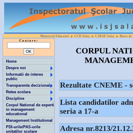
Ministerul Educatiei
CCD Salaj
CJRAE Salaj
Burse de 
::
::
::
C a u t a r e :
CORPUL NATI
MANAGEME
Home
Despre noi
Informatii de interes
public
Rezultate CNEME - ser
Transparenta decizionala
Retea scolara
Discipline
Lista candidatilor admi
Corpul National de experti
seria a 17-a
in management
educational
Management Institutional
Adresa nr.8213/21.12.2
PDI-urile/PAS-urile
unitatilor scolare